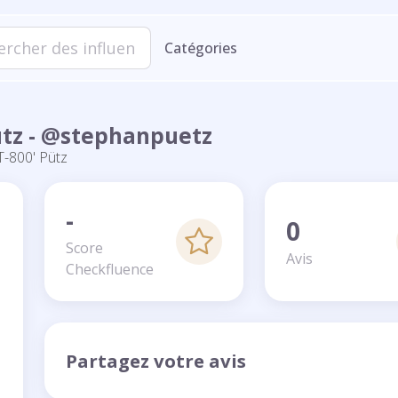
Catégories
Pütz - @stephanpuetz
T-800' Pütz
-
0
Score
Avis
Checkfluence
Partagez votre avis