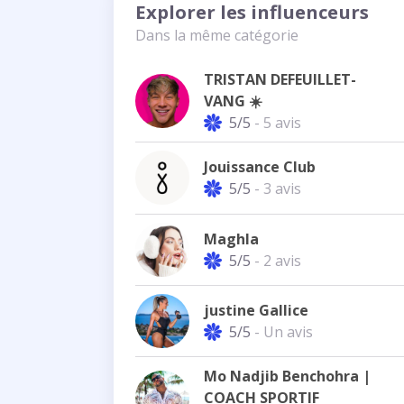
Explorer les influenceurs
Dans la même catégorie
TRISTAN DEFEUILLET-
VANG ☀️
5/5
- 5 avis
Jouissance Club
5/5
- 3 avis
Maghla
5/5
- 2 avis
justine Gallice
5/5
- Un avis
Mo Nadjib Benchohra |
COACH SPORTIF