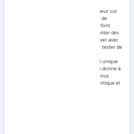
Une énergie de malade
Tristan, c’est vraiment un vent de fraîcheur sur
YouTube. Que ce soit avec ses concepts de
vidéos trop originaux, ses podcasts qui font
réfléchir ou son talent de ouf pour raconter des
histoires, il arrive toujours à nous captiver avec
son énergie de malade. Il a un don pour tester de
nouveaux formats et tout rendre hyper
dynamique, et du coup chaque vidéo est unique
et grave prenante. On voit direct qu’il se donne à
fond, et c’est ça qui fait toute la diff’. Si vous
cherchez un créateur de contenu authentique et
passionné, sa chaîne est clairement à
recommander !
5 étoiles
Passionné
Innovant