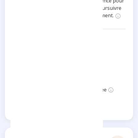
inspirés par Tarzan. Il utilise son influence pour
inspirer et motiver ses abonnés à poursuivre
leurs rêves et à s'améliorer constamment.
Réseaux:
tristandefeuilletvang
Catégories:
Divertissement
Santé
Localisation:
France
Statut:
Cette page n'est pas vérifiée
Revendiquer cette page