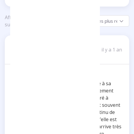
Affichage de 1 à 5
Trier par:
sur 5
ethan_34
E
il y a 1 an
Un avis
Vive le pole dance!!
J’ai découvert la chaine de Tristan grace à sa
video sur le pôle dance. Il a su non seulement
capté mon attention, mais aussi minspiré à
reconsiderer mes préjugés sur se sport souvent
mal comprit. En 2024, la pôle dance continu de
susiter des controverse, surtout lorsqu’elle est
pratiqué par des hommes. Pourtant, il arrive très
bien à casser ces stéreotypes de manière