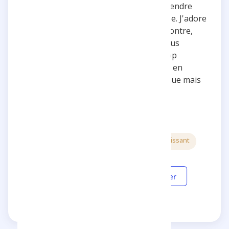
Tristan parvient toujours à nous surprendre
avec ses idées et sa passion contagieuse. J'adore
cette cette créativité débordante ! Par contre,
j'espère vraiiment qu'il continuera à nous
émerveiller sans prendre de risques trop
inconsidérés. Fin voilà dans tous les cas en
général tes idées sont supers !!!!! Continue mais
ne meurt pas stp !!!
5 étoiles
Créatif
Inspirant
Divertissant
Répondre
Partager