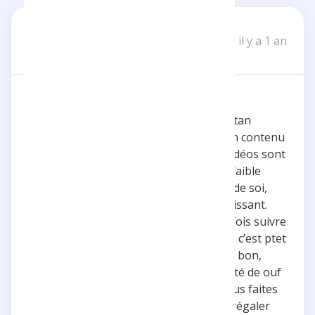
ava_86
A
il y a 1 an
Un avis
Une source d'inspiration..
J’suis abonné fidèle de la chaîne de Tristan
depuis des années, et franchement, son contenu
m’impressionne toujours autant. Ses vidéos sont
trop captivantes, et perso, j’ai un gros faible
pour ses concepts sur le dépassement de soi,
c’est toujours hyper inspirant et enrichissant.
C’est un peu relou de voir qu’il doit parfois suivre
les tendances pour vivre de ça, même si c’est ptet
pas toujours ce qui l’éclate le plus. Mais bon,
malgré tout ça, Tristan garde une qualité de ouf
dans ses vidéos, même celles un peu plus faites
pour plaire au max.. Continue de nous régaler