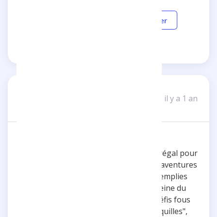
Répondre
Partager
clément_Z
C
il y a 1 an
Un avis
Bravo pour tes dingueries !!!
La chaîne de Tristan c'est un véritable régal pour
les amateurs de sensations fortes et d'aventures
incroyables. Ses vidéos sont toujours remplies
de dingueries qui nous tiennent en haleine du
début à la fin ! Qu'il se lance dans des défis fous
ou qu'il explore des activités plus "tranquilles",