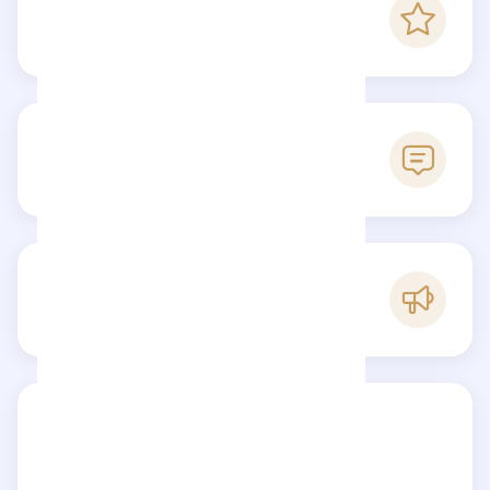
5
Score Checkfluence
5
Avis
B
Popularité
Partagez votre avis