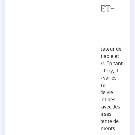
TRISTAN DEFEUILLET-
VANG ☀️
TRISTAN DEFEUILLET-VANG est un créateur de
vidéos reconnu pour sa curiosité insatiable et
son désir d'apprendre et d'expérimenter. En tant
qu'athlète pour Myprotein et PMP Factory, il
partage régulièrement des contenus variés
allant de performances sportives
impressionnantes à des moments de vie
mémorables. Ses publications incluent des
conférences TEDx, des collaborations avec des
marques telles que Huawei, et diverses
expériences uniques telles que la descente de
montagne en skate ou des entraînements