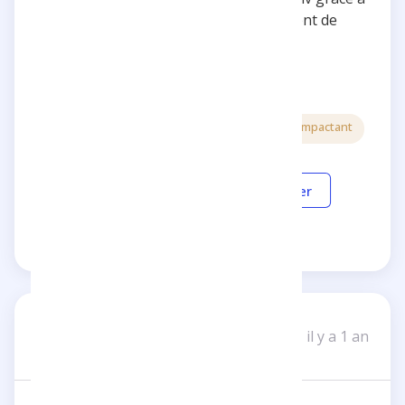
lui. Un grand merci à Tristan pour ce vent de
positivité et de dépassement de soi !
5 étoiles
Inspirant
Divertissant
Impactant
Répondre
Partager
terrance_U
T
il y a 1 an
Un avis