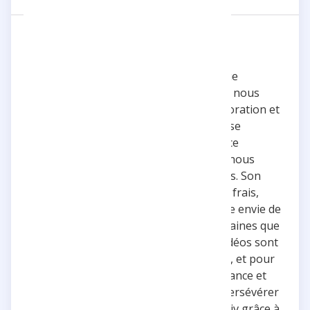
Un souffle d'inspiration et de
dépassement personnel ☀️
Quel bonheur de suivre Tristan ! Chaque
nouvelle vidéo est une aventure en soi, nous
transportant dans un univers où l'exploration et
l'audace sont maîtres mots. Tristan ne se
contente jamais de l'ordinaire ; il se lance
constamment dans de nouveaux défis, nous
incitant à repousser nos propres limites. Son
contenu est une véritable bouffée d'air frais,
avec une touche d'inspiration qui donne envie de
se surpasser et de s'essayer à des domaines que
l'on n'aurait jamais soupçonnés. Ses vidéos sont
à la fois surprenantes et divertissantes, et pour
ceux qui doutent, elles redonnent confiance et
motivation au quotidien. Pratiquer et persévérer
pour s'améliorer est devenu un leitmotiv grâce à