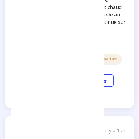
magistral. Sa passion est palpable et fait chaud
au cœur. Chaque video et une véritable ode au
courage et à l’amour de ce qu’il fait. Continue sur
cette belle lancer ❤
5 étoiles
Inspirant
Passionné
Impactant
Répondre
Partager
Set18
S
il y a 1 an
Un avis