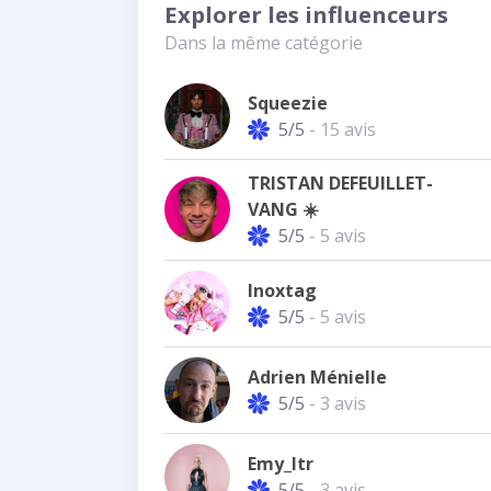
Explorer les influenceurs
Dans la même catégorie
Squeezie
5/5
- 15 avis
TRISTAN DEFEUILLET-
VANG ☀️
5/5
- 5 avis
Inoxtag
5/5
- 5 avis
Adrien Ménielle
5/5
- 3 avis
Emy_ltr
5/5
- 3 avis