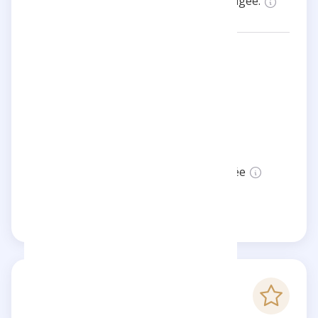
ainsi une communauté active et engagée.
Réseaux:
horia_insta
Catégories:
Divertissement
Localisation:
France
Statut:
Cette page n'est pas vérifiée
Revendiquer cette page
-
Score Checkfluence