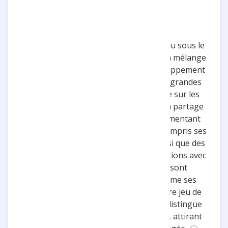
Le compte de l'influenceur Horia, connu sous le
nom d'utilisateur 'horia_insta', offre un mélange
captivant de contenu autour du développement
personnel, des jeux de société, et des grandes
rencontres. Avec une carrière notable sur les
plateformes YouTube et Twitch, Horia partage
une variété de photos et vidéos documentant
des moments marquants de sa vie, y compris ses
voyages en Crète et en Sardaigne, ainsi que des
anecdotes personnelles. Ses collaborations avec
des marques comme Rare Beauty sont
également mises en avant, tout comme ses
projets personnels tels que son propre jeu de
société 'Horroria - Cold Case'. Elle se distingue
par son contenu authentique et varié, attirant