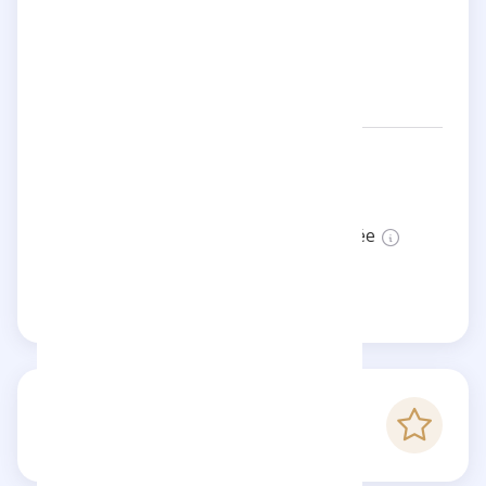
Solène Doux
Réseaux:
solenelatoulousaine
Statut:
Cette page n'est pas vérifiée
Revendiquer cette page
-
Score Checkfluence