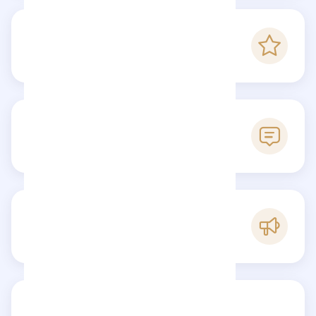
-
Score Checkfluence
0
Avis
C
Popularité
Partagez votre avis