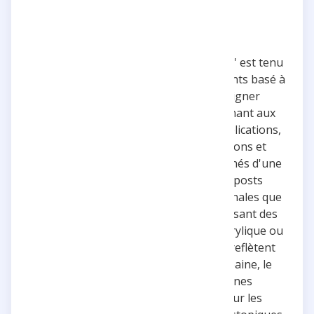
Le compte Instagram 'ozer_loveletters' est tenu
par OZER, un artiste aux multiples talents basé à
Alès, France. Il est illustrateur, designer
graphique et graffiti-artiste appartenant aux
crews LoveLetters et 3HC. Sur ses publications,
OZER partage des dessins, illustrations et
œuvres de graffiti, souvent accompagnés d'une
touche d'humour ou de satire. Les posts
illustrent aussi bien des réalisations finales que
des processus créatifs en étapes, utilisant des
techniques variées comme l'encre, l'acrylique ou
les outils numériques. Les contenus reflètent
une forte affinité pour la culture urbaine, le
street art, et une critique des scènes
quotidiennes avec un penchant pour les