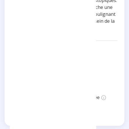
caricatures vivantes et les intrigues dystopiques.
Bien que non vérifié, son compte affiche une
présence notable sur la plateforme, soulignant
son influence et son engagement au sein de la
communauté artistique.
Réseaux:
ozer_loveletters
Catégories:
Art & Littérature
Localisation:
France
Statut:
Cette page n'est pas vérifiée
Revendiquer cette page