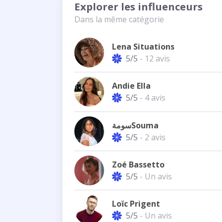
Explorer les influenceurs
Dans la même catégorie
Lena Situations
5/5
- 12 avis
Andie Ella
5/5
- 4 avis
سومةSouma
5/5
- 2 avis
Zoé Bassetto
5/5
- Un avis
Loïc Prigent
5/5
- Un avis