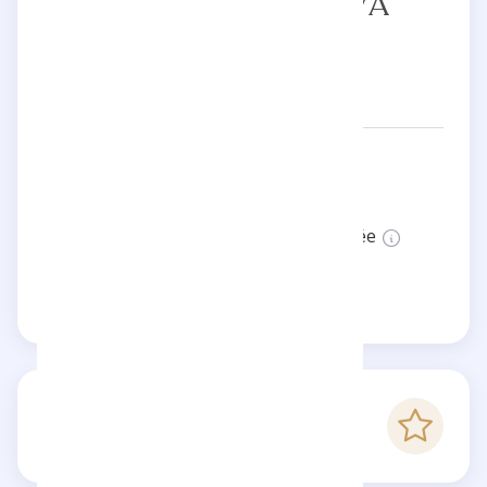
MARIA SKOBELEVA
Réseaux:
mariaskobeleva
Statut:
Cette page n'est pas vérifiée
Revendiquer cette page
-
Score Checkfluence