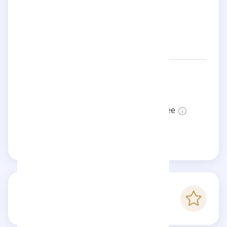
Manuel Jeannin
Réseaux:
manuelferraratv
Statut:
Cette page n'est pas vérifiée
Revendiquer cette page
-
Score Checkfluence