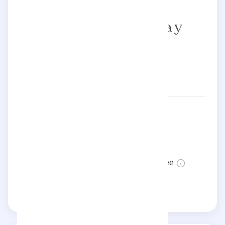
SOY VERO!!🇦🇷
Cocinera,Contadora y
Viajera
Réseaux:
lostipsdevero
Localisation:
Argentina
Statut:
Cette page n'est pas vérifiée
Revendiquer cette page