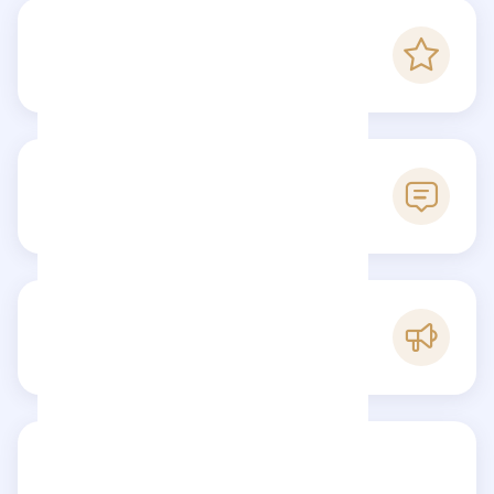
-
Score Checkfluence
0
Avis
B
Popularité
Partagez votre avis