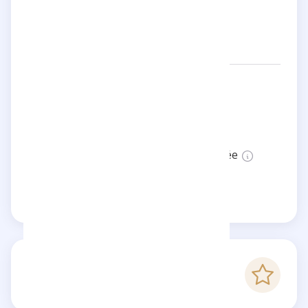
Réseaux:
ika.indumentaria
Localisation:
Argentina
Statut:
Cette page n'est pas vérifiée
Revendiquer cette page
-
Score Checkfluence