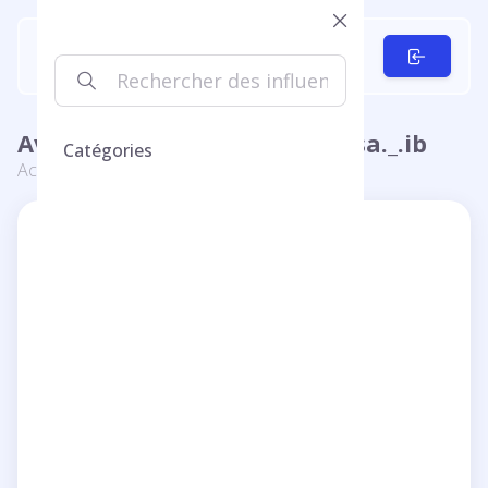
Avis sur خماری☠️🤨 - @ha._.ji_sa._.ib
Catégories
Accueil
Ha. .ji Sa. .ib
Ha. .ji Sa. .ib