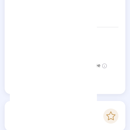
Réseaux:
ha._.ji_sa._.ib
Localisation:
Germany
Statut:
Cette page n'est pas vérifiée
Revendiquer cette page
-
Score Checkfluence