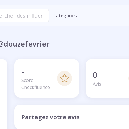
Catégories
- @douzefevrier
-
0
Score
Avis
Checkfluence
Partagez votre avis