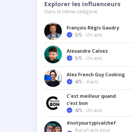
Explorer les influenceurs
Dans la même catégorie
François-Régis Gaudry
5/5
- Un avis
Alexandre Calvez
5/5
- Un avis
Alex French Guy Cooking
4/5
- 4 avis
C'est meilleur quand
c'est bon
4/5
- Un avis
#notyourtypicalchef
Aucun avis pour