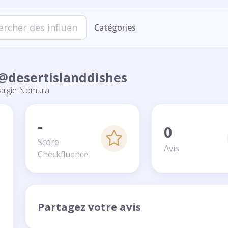
Catégories
 @desertislanddishes
argie Nomura
-
0
Score
Avis
Checkfluence
Partagez votre avis