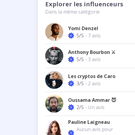
Explorer les influenceurs
Dans la même catégorie
Yomi Denzel
5/5
- 7 avis
Anthony Bourbon ⚔️
5/5
- 3 avis
Les cryptos de Caro
3/5
- 2 avis
Oussama Ammar 😈
2/5
- Un avis
Pauline Laigneau
Aucun avis pour