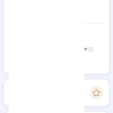
Réseaux:
baronvonfancy
Statut:
Cette page n'est pas vérifiée
Revendiquer cette page
-
Score Checkfluence