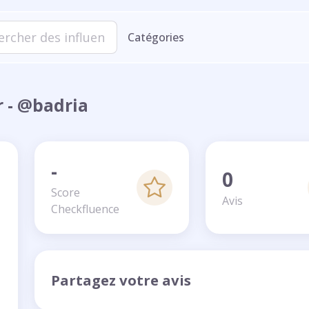
Catégories
r - @badria
-
0
Score
Avis
Checkfluence
Partagez votre avis