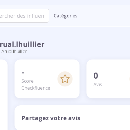
Catégories
 - @arual.lhuillier
Arual.lhuillier
-
0
Score
Avis
Checkfluence
Partagez votre avis