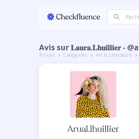
Avis sur 𝐋𝐚𝐮𝐫𝐚.𝐋𝐡𝐮𝐢𝐥𝐥𝐢𝐞𝐫
Accueil
Catégories
Art & Littérature
Arual.lhuillier