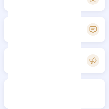
Score Checkfluence
0
Avis
A
Popularité
Partagez votre avis