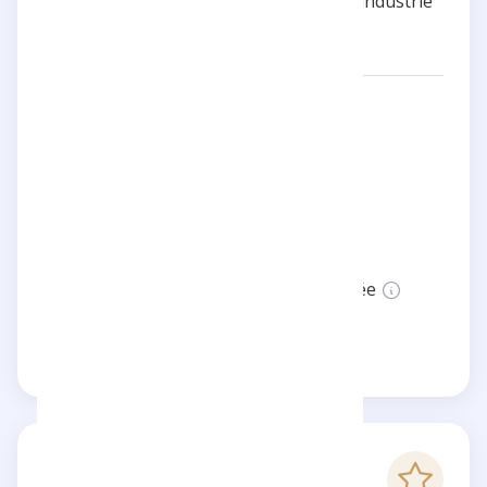
influence dans plusieurs sphères de l'industrie
du divertissement.
Réseaux:
angele_vl
Catégories:
Musique
Localisation:
Belgium
Statut:
Cette page n'est pas vérifiée
Revendiquer cette page
-