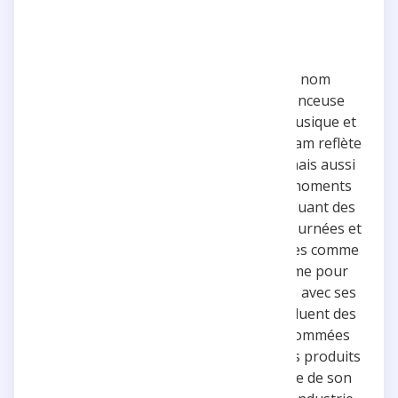
Angèle, également connue sous le nom
d'utilisateur angele_vl, est une influenceuse
vérifiée active dans le domaine de la musique et
du divertissement. Son compte Instagram reflète
non seulement sa carrière musicale, mais aussi
ses collaborations artistiques et ses moments
personnels. Avec un contenu varié incluant des
vidéos musicales, des aperçus de ses tournées et
des collaborations avec d'autres artistes comme
Mahmood, Angèle utilise sa plateforme pour
partager sa créativité et son quotidien avec ses
abonnés. De plus, ses publications incluent des
collaborations avec des marques renommées
telles que Chanel, mettant en avant des produits
de beauté et de mode, ce qui témoigne de son