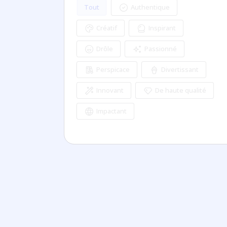
Authentique
Tout
Créatif
Inspirant
Drôle
Passionné
Perspicace
Divertissant
Innovant
De haute qualité
Impactant