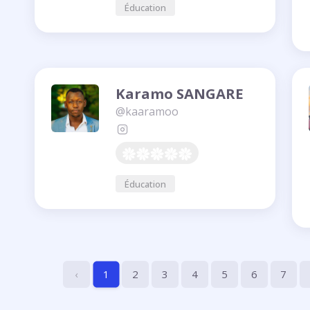
Éducation
Karamo SANGARE
@kaaramoo
Éducation
‹
2
3
4
5
6
7
1