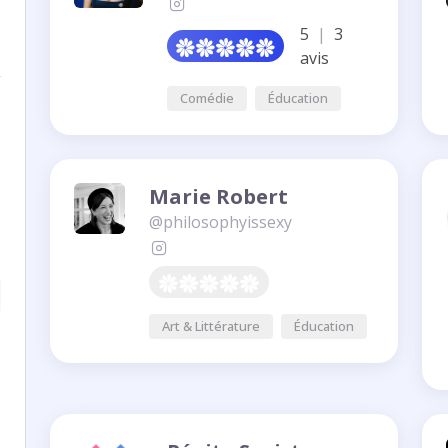
5
|
3
avis
Comédie
Éducation
Marie Robert
@philosophyissexy
Art & Littérature
Éducation