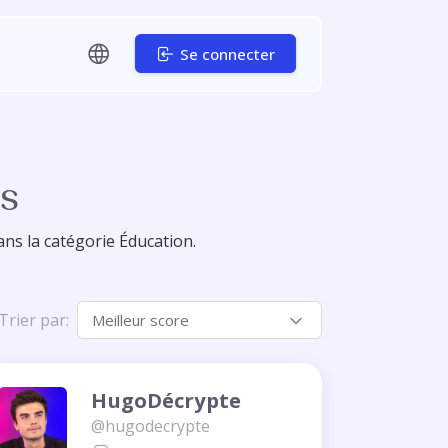
Se connecter
s
ans la catégorie Éducation.
Trier par:
HugoDécrypte
@hugodecrypte