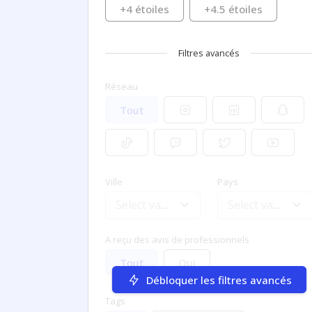
+4 étoiles
+4.5 étoiles
Filtres avancés
Réseau
Tout
Ville
Pays
Select value
Select value
A reçu des avis de professionnels
Oui
Tout
Débloquer les filtres avancés
Tags