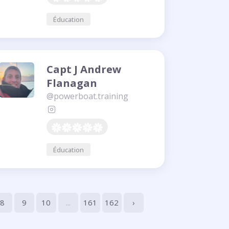
Éducation
Capt J Andrew
Flanagan
@powerboat.training
Éducation
8
9
10
...
161
162
›