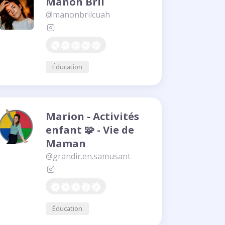
Manon Bril
@manonbrilcuah
Éducation
Marion - Activités
enfant 🧩 - Vie de
Maman
@grandir.en.samusant
Éducation