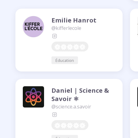
Emilie Hanrot
@kifferlecole
Éducation
Daniel | Science &
Savoir ⚛️
@science.a.savoir