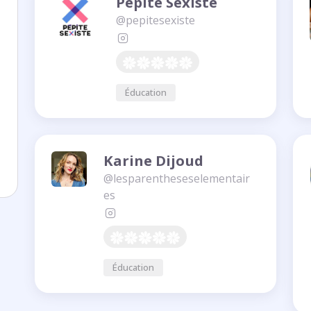
Pépite Sexiste
@pepitesexiste
Éducation
Karine Dijoud
@lesparentheseselementair
es
Éducation