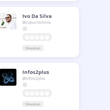
Ivo Da Silva
@coeurnichons
Éducation
Infos2plus
@infos2plus
Éducation